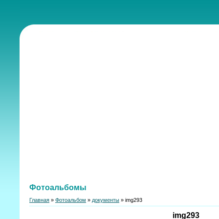
Фотоальбомы
Главная
»
Фотоальбом
»
документы
» img293
img293